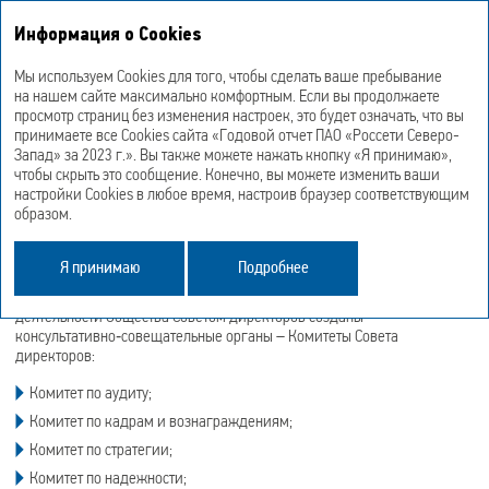
Годовой отчет
Информация о Cookies
2023 год
Мы используем Cookies для того, чтобы сделать ваше пребывание
на нашем сайте максимально комфортным. Если вы продолжаете
Комитеты Совета
просмотр страниц без изменения настроек, это будет означать, что вы
принимаете все Cookies сайта «Годовой отчет ПАО «Россети Северо-
директоров Общества
Запад» за 2023 г.». Вы также можете нажать кнопку «Я принимаю»,
чтобы скрыть это сообщение. Конечно, вы можете изменить ваши
настройки Cookies в любое время, настроив браузер соответствующим
образом.
Подробнее о разделе «Комитеты Совета директоров Общества»
в
PDF-версии
Я принимаю
Подробнее
Для предварительного рассмотрения наиболее важных вопросов
деятельности Общества Советом директоров созданы
консультативно‑совещательные органы – Комитеты Совета
директоров:
Комитет по аудиту;
Комитет по кадрам и вознаграждениям;
Комитет по стратегии;
Комитет по надежности;