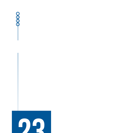
в отношении которой осуществляется госуда
и контроль. Федеральная антимонопольная с
энергетические комиссии раздельно по суб
устанавливают тарифы и стандарты качества
защищая интересы потребителей.
23