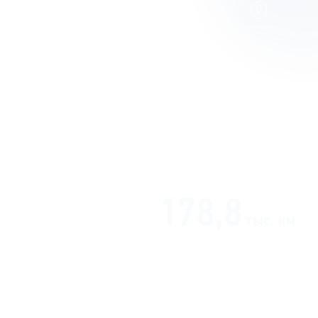
рственное регулирование
лужба и региональные
ъектам Федерации
 предоставляемых услуг,
178,8
тыс. км
общая протяженность линий
электропередачи