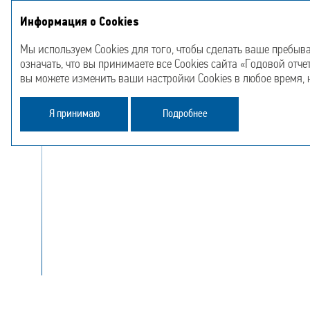
Страт
Информация о Cookies
Годовой отчет
О Компании
2023 год
отчет
Мы используем Cookies для того, чтобы сделать ваше пребыв
означать, что вы принимаете все Cookies сайта «Годовой отче
вы можете изменить ваши настройки Cookies в любое время,
О комп
Я принимаю
Подробнее
Естественная
монополия
«Россети Северо-Запад» является естествен