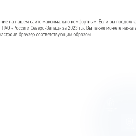
егический
Отчет об устойчивом
Отчет о корпоративном
развитии
управлении
ание на нашем сайте максимально комфортным. Если вы продолжае
т ПАО «Россети Северо-Запад» за 2023 г.». Вы также можете нажат
 настроив браузер соответствующим образом.
ании
ной монополией,