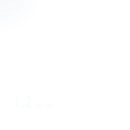
1,2
тыс. шт.
количество подстанций 35кВ и выше