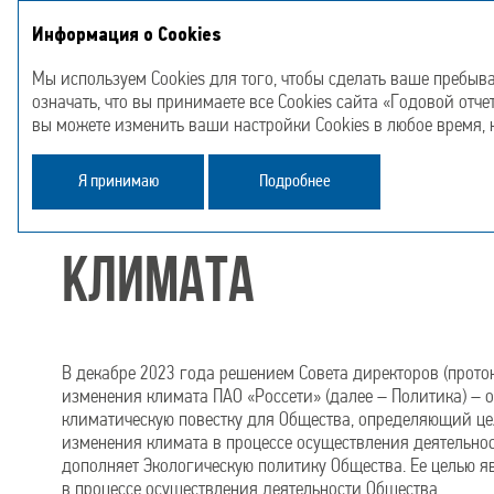
Страте
Информация о Cookies
Годовой отчет
О Компании
2023 год
отчет
Мы используем Cookies для того, чтобы сделать ваше пребыв
означать, что вы принимаете все Cookies сайта «Годовой отче
вы можете изменить ваши настройки Cookies в любое время,
Отчет об устойчивом развитии
Изменение кли
Я принимаю
Подробнее
Изменение
климата
В декабре 2023 года решением Совета директоров (проток
изменения климата ПАО «Россети» (далее – Политика) 
климатическую повестку для Общества, определяющий це
изменения климата в процессе осуществления деятельно
дополняет Экологическую политику Общества. Ее целью я
в процессе осуществления деятельности Общества.