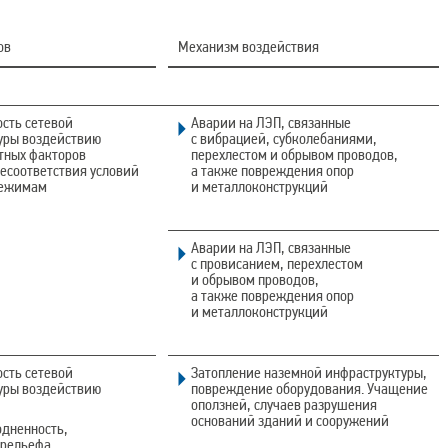
ов
Механизм воздействия
сть сетевой
Аварии на ЛЭП, связанные
уры воздействию
с вибрацией, субколебаниями,
тных факторов
перехлестом и обрывом проводов,
несоответствия условий
а также повреждения опор
режимам
и металлоконструкций
Аварии на ЛЭП, связанные
с провисанием, перехлестом
и обрывом проводов,
а также повреждения опор
и металлоконструкций
сть сетевой
Затопление наземной инфраструктуры,
уры воздействию
повреждение оборудования. Учащение
оползней, случаев разрушения
оснований зданий и сооружений
одненность,
 рельефа