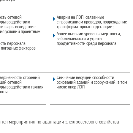
сть сетевой
Аварии на ЛЭП, связанные
уры воздействию
с провисанием проводов; повреждение
ой жары вследствие
трансформаторных подстанций;
вия условий проектным
более высокий уровень смертности,
заболеваемости и утраты
сть персонала
продуктивности среди персонала
 погодных факторов
верженность строений
Снижение несущей способности
ций сетевой
оснований зданий и сооружений, в том
уры воздействию таяния
числе опор ЛЭП
лоты
ятся мероприятия по адаптации электросетевого хозяйства