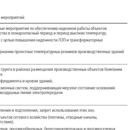
 мероприятий
ые мероприятия по обеспечению надежной работы объектов
ства в пожароопасный период и период высоких температур;
 с целью повышения надежности ЛЭП и трансформаторных
ржанию проектных температурных режимов производственных зданий
 грунта в районах размещения производственных объектов Компании
ы;
 фундамента и кровли зданий;
озионных систем, поддерживающих мерзлое состояние оснований
 воздушных линий электропередачи
ления и подтопления, запрет использования этих зон;
ъектов сетевого хозяйства (плотины, отводные каналы,
тствия);
евых, противообвальных, берегоукрепительных и противоселевых