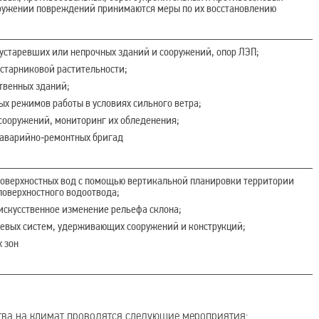
ружении повреждений принимаются меры по их восстановлению
устаревших или непрочных зданий и сооружений, опор ЛЭП;
устарниковой растительности;
твенных зданий;
х режимов работы в условиях сильного ветра;
сооружений, мониторинг их обледенения;
 аварийно‑ремонтных бригад
поверхностных вод с помощью вертикальной планировки территории
поверхностного водоотвода;
искусственное изменение рельефа склона;
левых систем, удерживающих сооружений и конструкций;
 зон
тва на климат проводятся следующие мероприятия: