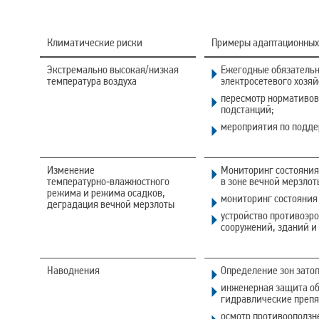
Климатические риски
Примеры адаптационных
Экстремально высокая/низкая
Ежегодные обязательн
температура воздуха
электросетевого хозяй
пересмотр нормативов
подстанций;
мероприятия по подде
Изменение
Мониторинг состояния
температурно‑влажностного
в зоне вечной мерзлот
режима и режима осадков,
мониторинг состояния
деградация вечной мерзлоты
устройство противоэр
сооружений, зданий и
Наводнения
Определение зон затоп
инженерная защита об
гидравлические препя
осмотр противооползн