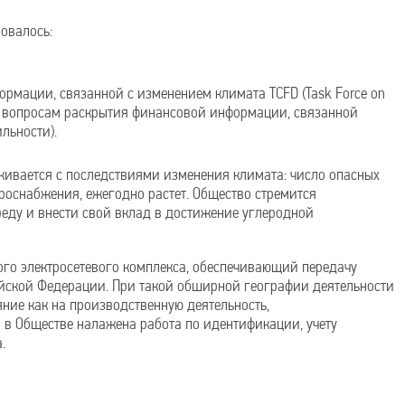
овалось:
мации, связанной с изменением климата TCFD (Task Force on
а по вопросам раскрытия финансовой информации, связанной
льности).
лкивается с последствиями изменения климата: число опасных
троснабжения, ежегодно растет. Общество стремится
еду и внести свой вклад в достижение углеродной
ого электросетевого комплекса, обеспечивающий передачу
ийской Федерации. При такой обширной географии деятельности
ние как на производственную деятельность,
м в Обществе налажена работа по идентификации, учету
.