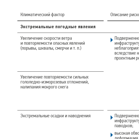
Климатический фактор
Описание риск
Экстремальные погодные явления
Увеличение скорости ветра
Подверженно
и повторяемости опасных явлений
инфраструкт
(порывы, шквалы, смерчи и т. п.)
неблагоприя
вследствие 
проектным 
Увеличение повторяемости сильных
гололедно‑изморозевых отложений,
налипания мокрого снега
Экстремальные осадки и наводнения
Подверженно
инфраструкт
паводков;
высокая обв
деформация