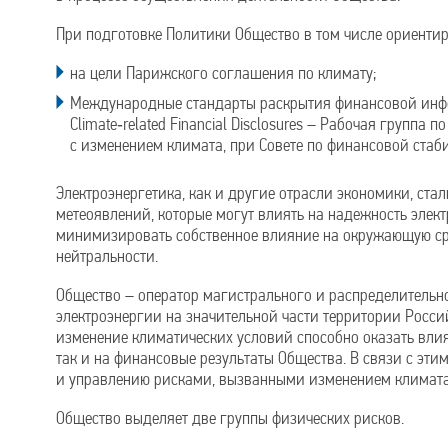
При подготовке Политики Общество в том числе ориентир
на цели Парижского соглашения по климату;
Международные стандарты раскрытия финансовой инфор
Climate‑related Financial Disclosures – Рабочая групп
с изменением климата, при Совете по финансовой стаби
Электроэнергетика, как и другие отрасли экономики, ста
метеоявлений, которые могут влиять на надежность элек
минимизировать собственное влияние на окружающую ср
нейтральности.
Общество – оператор магистрального и распределительн
электроэнергии на значительной части территории Росс
изменение климатических условий способно оказать влия
так и на финансовые результаты Общества. В связи с эти
и управлению рисками, вызванными изменением климата
Общество выделяет две группы физических рисков.