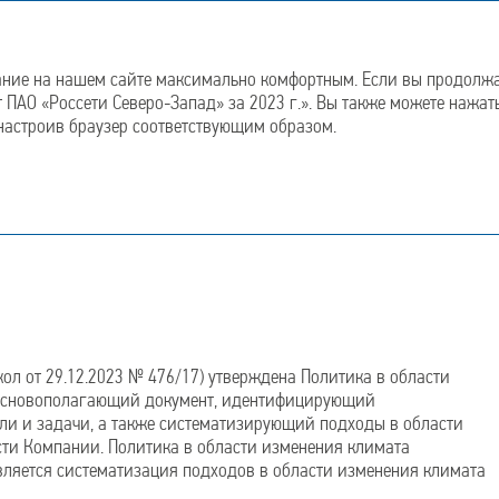
гический
Отчет об устойчивом
Отчет о корпоративном
развитии
управлении
ание на нашем сайте максимально комфортным. Если вы продолжае
т ПАО «Россети Северо-Запад» за 2023 г.». Вы также можете нажат
 настроив браузер соответствующим образом.
мата
ол от 29.12.2023 № 476/17) утверждена Политика в области
– основополагающий документ, идентифицирующий
ли и задачи, а также систематизирующий подходы в области
сти Компании. Политика в области изменения климата
вляется систематизация подходов в области изменения климата