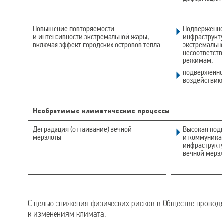
Повышение повторяемости
Подверженно
и интенсивности экстремальной жары,
инфраструкт
включая эффект городских островов тепла
экстремальн
несоответст
режимам;
подверженно
воздействию
Необратимые климатические процессы
Деградация (оттаивание) вечной
Высокая под
мерзлоты
и коммуника
инфраструкт
вечной мерз
С целью снижения физических рисков в Обществе провод
к изменениям климата.