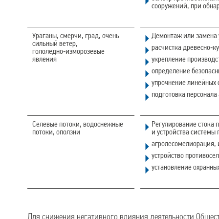
сооружений, при обна
Ураганы, смерчи, град, очень
Демонтаж или замена 
сильный ветер,
расчистка древесно‑к
гололедно‑изморозевые
явления
укрепление производс
определение безопасны
упрочнение линейных 
подготовка персонала
Селевые потоки, водоснежные
Регулирование стока 
потоки, оползни
и устройства системы 
агролесомелиорация, 
устройство противосе
установление охранных
Для снижения негативного влияния деятельности Общес