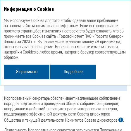
Годовой отчет
Информация о Cookies
2023 год
Мы используем Cookies для того, чтобы сделать ваше пребывание
на нашем сайте максимально комфортным. Если вы продолжаете
Корпоративный
просмотр страниц без изменения настроек, это будет означать, что вы
принимаете все Cookies сайта «Годовой отчет ПАО «Россети Северо-
секретарь
Запад» за 2023 г.». Вы также можете нажать кнопку «Я принимаю»,
чтобы скрыть это сообщение. Конечно, вы можете изменить ваши
настройки Cookies в любое время, настроив браузер соответствующим
образом.
Подробнее о разделе «Корпоративный секретарь»
в
PDF-версии
Я принимаю
Подробнее
Корпоративный секретарь не является секретарем Правления
Корпоративный секретарь обеспечивает надлежащее соблюдение
порядка подготовки и проведения Общего собрания акционеров,
координацию действий по защите прав и интересов акционеров,
поддержание эффективной деятельности Совета директоров
Общества и текущей деятельности Комитетов Совета директоров
.
Деятельность Корпоративного секретаря регулируется Положением